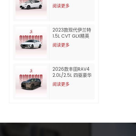
里（CLTC），豪华
阅读更多
版，经济实惠的纯
电动轿车，中国批
发出口
2023款现代伊兰特
1.5L CVT GLX精英
版汽油二手车
阅读更多
2026款丰田RAV4
2.0L/2.5L 四驱豪华
版汽油二手车
阅读更多