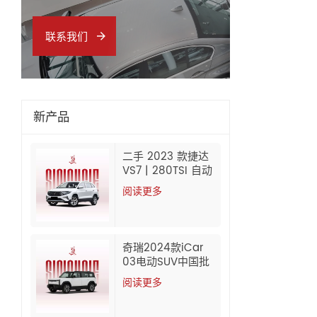
联系我们
新产品
二手 2023 款捷达
VS7 | 280TSI 自动
进取版 | 60,000 公
阅读更多
里 | 中国出口
奇瑞2024款iCar
03电动SUV中国批
发出口
阅读更多