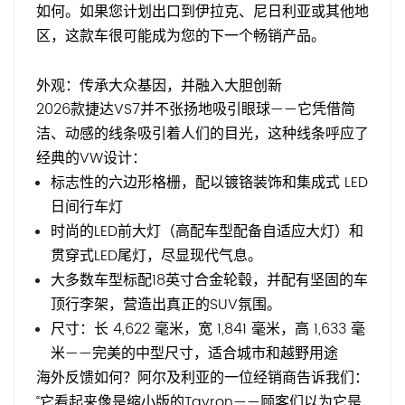
如何。如果您计划出口到伊拉克、尼日利亚或其他地
区，这款车很可能成为您的下一个畅销产品。
外观：传承大众基因，并融入大胆创新
2026款捷达VS7并不张扬地吸引眼球——它凭借简
洁、动感的线条吸引着人们的目光，这种线条呼应了
经典的VW设计：
标志性的六边形格栅，配以镀铬装饰和集成式 LED
日间行车灯
时尚的LED前大灯（高配车型配备自适应大灯）和
贯穿式LED尾灯，尽显现代气息。
大多数车型标配18英寸合金轮毂，并配有坚固的车
顶行李架，营造出真正的SUV氛围。
尺寸：长 4,622 毫米，宽 1,841 毫米，高 1,633 毫
米——完美的中型尺寸，适合城市和越野用途
海外反馈如何？阿尔及利亚的一位经销商告诉我们：
“它看起来像是缩小版的Tayron——顾客们以为它是