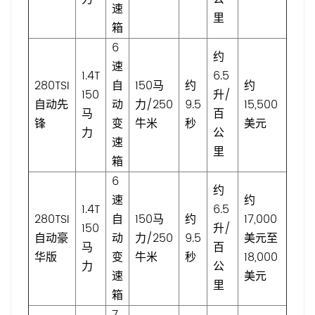
速
里
箱
6
约
速
1.4T
6.5
280TSI
自
150马
约
约
150
升/
自动先
动
力/250
9.5
15,500
马
百
锋
变
牛米
秒
美元
力
公
速
里
箱
6
约
速
约
1.4T
6.5
280TSI
自
150马
约
17,000
150
升/
自动豪
动
力/250
9.5
美元至
马
百
华版
变
牛米
秒
18,000
力
公
速
美元
里
箱