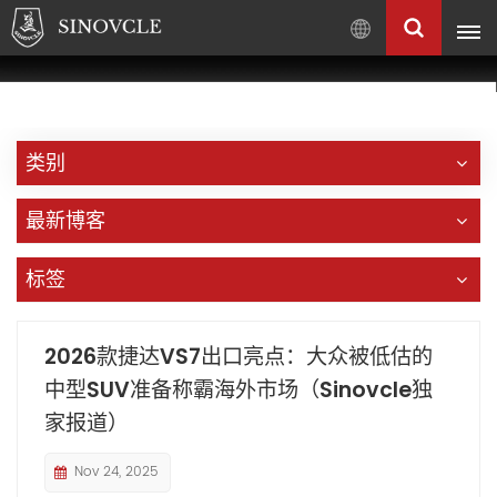
中
文
English
Français
类别
Pусский
العربية
最新博客
中
文
标签
2026款捷达VS7出口亮点：大众被低估的
中型SUV准备称霸海外市场（Sinovcle独
家报道）
Nov 24, 2025