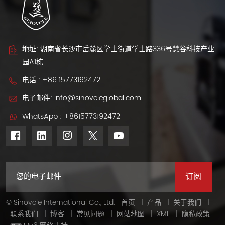
地址: 湖南省长沙市岳麓区学士街道学士路336号慧谷科技产业
园A1栋
电话 :
+86 15773192472
电子邮件:
info@sinovcleglobal.com
WhatsApp :
+8615773192472
© Sinovcle International Co., Ltd.
首页
|
产品
|
关于我们
|
联系我们
|
博客
|
常见问题
|
网站地图
|
XML
|
隐私政策