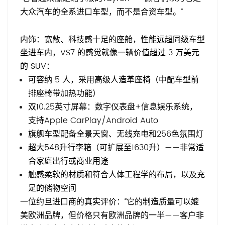
大众汽车的全系进口车型，而不是合资车型。”
内饰：宽敞、科技感十足的座舱，性能远超同级车型
坐进车内，VS7 的感觉就像一辆价值超过 3 万美元
的 SUV：
可容纳 5 人，采用高级人造革座椅（中配车型前
排座椅带加热功能）
双10.25英寸屏幕：数字仪表盘+信息娱乐系统，
支持Apple CarPlay/Android Auto
旗舰车型配备全景天窗、无线充电和256色氛围灯
超大548升行李箱（可扩展至1630升）——非常适
合家庭出行或商业用途
触感柔软的材质和符合人体工程学的布局，以及充
足的储物空间
一位约旦进口商的真实评价：“它的制造质量可以媲
美欧洲品牌，但价格只有欧洲品牌的一半——客户非