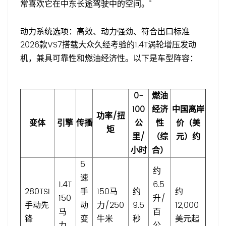
常喜欢它在中东长途驾驶中的空间。”
动力系统选项：高效、动力强劲、符合出口标准
2026款VS7搭载大众久经考验的1.4T涡轮增压发动
机，兼具可靠性和燃油经济性。以下是车型阵容：
0-
燃油
100
经济
中国离岸
功率/扭
变体
引擎
传播
公
性
价（美
矩
里/
（综
元）约
小时
合）
5
约
速
1.4T
6.5
280TSI
手
150马
约
约
150
升/
手动先
动
力/250
9.5
12,000
马
百
锋
变
牛米
秒
美元起
力
公