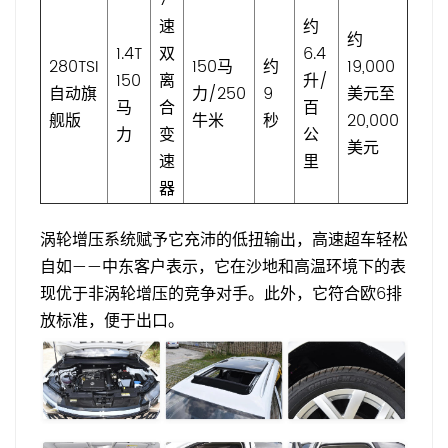
7
速
约
约
1.4T
双
6.4
280TSI
150马
约
19,000
150
离
升/
自动旗
力/250
9
美元至
马
合
百
舰版
牛米
秒
20,000
力
变
公
美元
速
里
器
涡轮增压系统赋予它充沛的低扭输出，高速超车轻松
自如——中东客户表示，它在沙地和高温环境下的表
现优于非涡轮增压的竞争对手。此外，它符合欧6排
放标准，便于出口。