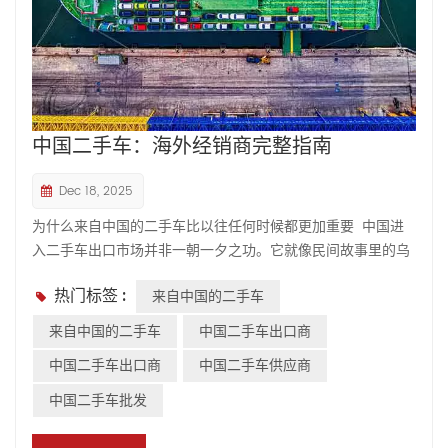
中国二手车：海外经销商完整指南
Dec 18, 2025
为什么来自中国的二手车比以往任何时候都更加重要 中国进
入二手车出口市场并非一朝一夕之功。它就像民间故事里的乌
龟，行动缓慢而稳健。时机一到，它就做好了充分的准备。
热门标签 :
来自中国的二手车
2023年，中国成为全球最大的汽车出口国，出口量超过140万
辆。尽管新车仍然是新闻热点，但二手车和准新​​车已经占到全
来自中国的二手车
中国二手车出口商
球汽车出口总量的15%。–汽车出口占总出口额的20%，而且这
中国二手车出口商
中国二手车供应商
一比例还在逐年上升。由于市场对可靠、价格合理且易于维护
的汽车需求旺盛，非洲和中东地区已成为最重要的出口目的地
中国二手车批发
之一。 这些数字背后蕴含着更为深刻的变化。中国拥有超过3
亿辆注册车辆，国内汽车市场规模庞大。在大城市，车辆通常