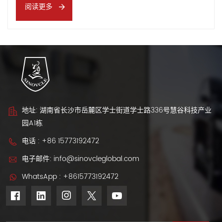
阅读更多
每三到五年就会更换一次。因此，源源不断的保养良好、低里
程的二手车涌入二手车市场。这股车流为外国经销商带来了议
价能力、稳定性以及更多选择。 是什么让中国二手车如此具有
竞争力？ 人们经常问：“我为什么要从中国购买二手车而不是
从传统市场购买？”答...
地址: 湖南省长沙市岳麓区学士街道学士路336号慧谷科技产业
园A1栋
电话 :
+86 15773192472
电子邮件:
info@sinovcleglobal.com
WhatsApp :
+8615773192472