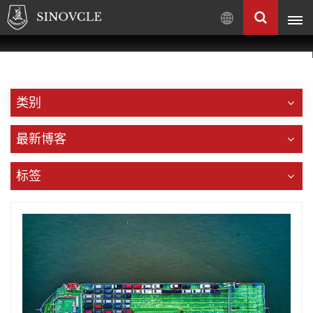
中
文
English
Français
类别
Pусский
العربية
最新博客
中
文
标签