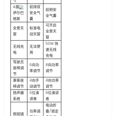
寸
A面
前排双
前侧安
伊尔巴
安全气
全气囊
格斯
囊
可开启
全景天
标准电
全景天
窗
动天窗
窗
50W 快
无线充
无法使
速无线
电
用
充电
驾驶员
6向功
8向功率
座椅调
率调节
调节
节
乘客座
4向手
4向功率
椅调节
动调节
调节
扬声器
6位演
8位演讲
系统
讲者
者
电动折
功率调
叠/锁定
侧视镜