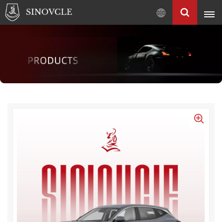
中
文
English
Français
Pусский
العربية
中
文