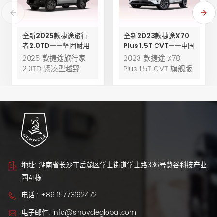
全新2025款捷途旅行
全新2023款捷途X70
者2.0TD——坚固耐用
Plus 1.5T CVT——中国
的四驱性能，兼具卓越
制造，可出口的SUV
2025 款捷途旅行家
2023 款捷途 X70
的舒适性和安全性
2.0TD 紧凑型越野
Plus 1.5T CVT 旗舰版
SUV 完美平衡了强劲
是一款时尚且功能丰
的四驱性能、现代
富的中型 SUV，拥有
SUV 科技和顶级舒适
宽敞的内部空间、一
性。它专为追求燃油
系列技术和安全功能
经济性与强劲动力的
以及极具竞争力的保
都市驾驶和户外探险
修。它不仅提供舒适
的驾驶者打造，拥有
的驾驶体验，而且物
宽敞的内部空间、先
有所值。
进的安全系统和灵活
地址: 湖南省长沙市岳麓区学士街道学士路336号慧谷科技产业
的载物空间。无论是
园A1栋
畅游城市街道、挑战
电话 :
+86 15773192472
山路，还是开启长途
自驾之旅，捷途旅行
电子邮件:
info@sinovcleglobal.com