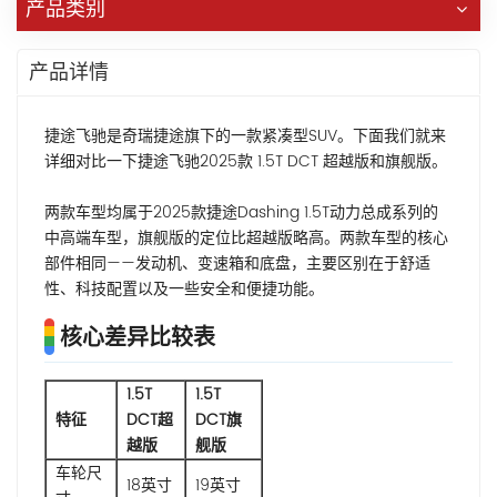
产品类别
产品详情
捷途飞驰是奇瑞捷途旗下的一款紧凑型SUV。下面我们就来
详细对比一下捷途飞驰2025款 1.5T DCT 超越版和旗舰版。
两款车型均属于2025款捷途Dashing 1.5T动力总成系列的
中高端车型，旗舰版的定位比超越版略高。两款车型的核心
部件相同——发动机、变速箱和底盘，主要区别在于舒适
性、科技配置以及一些安全和便捷功能。
核心差异比较表
1.5T
1.5T
特征
DCT超
DCT旗
越版
舰版
车轮尺
18英寸
19英寸