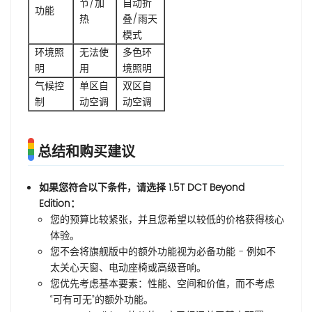
节/加
自动折
功能
热
叠/雨天
模式
环境照
无法使
多色环
明
用
境照明
气候控
单区自
双区自
制
动空调
动空调
总结和购买建议
如果您符合以下条件，请选择 1.5T DCT Beyond
Edition：
您的预算比较紧张，并且您希望以较低的价格获得核心
体验。
您不会将旗舰版中的额外功能视为必备功能 - 例如不
太关心天窗、电动座椅或高级音响。
您优先考虑基本要素：性能、空间和价值，而不考虑
“可有可无”的额外功能。