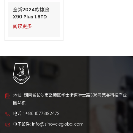
全新2024款捷途
X90 Plus 1.6TD
DCT——搭载强劲涡
阅读更多
轮增压发动机的豪
华中型SUV
地址: 湖南省长沙市岳麓区学士街道学士路336号慧谷科技产业
园A1栋
电话 :
+86 15773192472
电子邮件:
info@sinovcleglobal.com